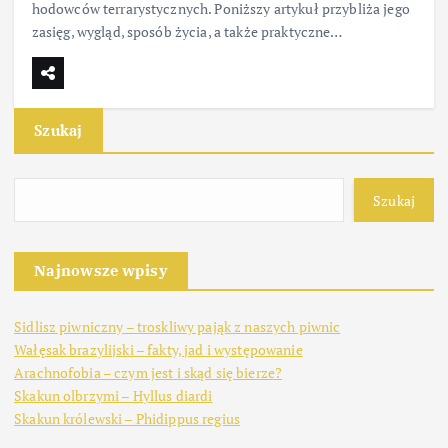
hodowców terrarystycznych. Poniższy artykuł przybliża jego
zasięg, wygląd, sposób życia, a także praktyczne…
Szukaj
Szukaj
Najnowsze wpisy
Sidlisz piwniczny – troskliwy pająk z naszych piwnic
Wałęsak brazylijski – fakty, jad i występowanie
Arachnofobia – czym jest i skąd się bierze?
Skakun olbrzymi – Hyllus diardi
Skakun królewski – Phidippus regius