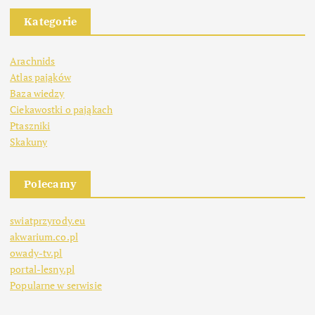
Kategorie
Arachnids
Atlas pająków
Baza wiedzy
Ciekawostki o pająkach
Ptaszniki
Skakuny
Polecamy
swiatprzyrody.eu
akwarium.co.pl
owady-tv.pl
portal-lesny.pl
Popularne w serwisie