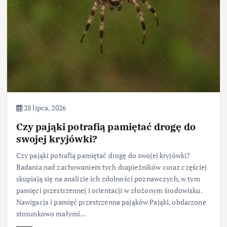
28 lipca, 2026
Czy pająki potrafią pamiętać drogę do
swojej kryjówki?
Czy pająki potrafią pamiętać drogę do swojej kryjówki?
Badania nad zachowaniem tych drapieżników coraz częściej
skupiają się na analizie ich zdolności poznawczych, w tym
pamięci przestrzennej i orientacji w złożonym środowisku.
Nawigacja i pamięć przestrzenna pająków Pająki, obdarzone
stosunkowo małymi…