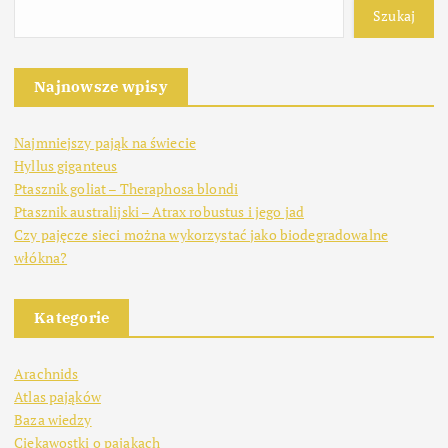
r
Szukaj
o
Najnowsze wpisy
n
Najmniejszy pająk na świecie
i
Hyllus giganteus
Ptasznik goliat – Theraphosa blondi
c
Ptasznik australijski – Atrax robustus i jego jad
Czy pajęcze sieci można wykorzystać jako biodegradowalne
o
włókna?
w
Kategorie
a
Arachnids
Atlas pająków
n
Baza wiedzy
Ciekawostki o pająkach