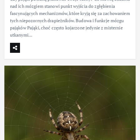
nad ich mózgiem stanowi punkt wyjścia do zgłębienia
fascynujących mechanizmów, które kryją się za zachowaniem
tych niepozornych drapieżników. Budowa i funkcje mózgu
pająków Pająki, choć często kojarzone jedynie z misternie
utkanymi…