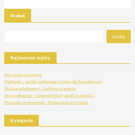
Szukaj
Szukaj
Najnowsze wpisy
Avicularia purpurea
Wałęsaki – pająki wędrowne z Ameryki Południowej
Skakun arlekinowy – Salticus scenicus
Atrax robustus – najgroźniejszy pająk Australii?
Ptasznik wenezuelski – Psalmopoeus irminia
Kategorie