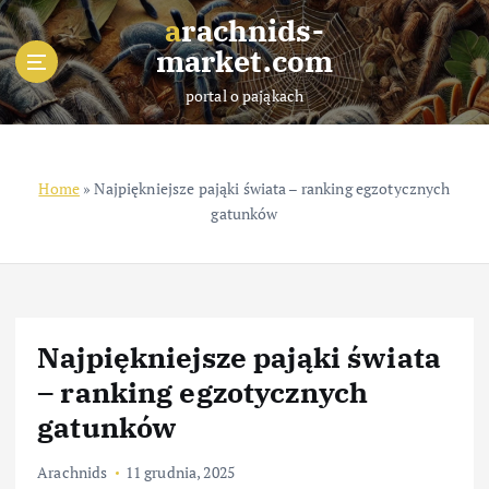
S
arachnids-
k
market.com
i
p
portal o pająkach
t
o
c
o
Home
»
Najpiękniejsze pająki świata – ranking egzotycznych
n
gatunków
t
e
n
t
Najpiękniejsze pająki świata
– ranking egzotycznych
gatunków
Arachnids
11 grudnia, 2025