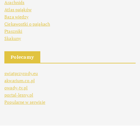
Arachnids
Atlas pająków
Baza wiedzy
Ciekawostki o pająkach
Ptaszniki
Skakuny
Polecamy
swiatprzyrody.eu
akwarium.co.pl
owady-tv.pl
portal-lesny.pl
Popularne w serwisie