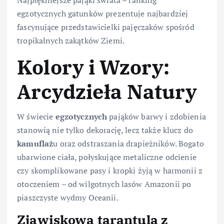
Najpiękniejsze pająki świata – ranking
egzotycznych gatunków prezentuje najbardziej
fascynujące przedstawicielki pajęczaków spośród
tropikalnych zakątków Ziemi.
Kolory i Wzory:
Arcydzieła Natury
W świecie
egzotycznych
pająków barwy i zdobienia
stanowią nie tylko dekorację, lecz także klucz do
kamuflaż
u oraz odstraszania drapieżników. Bogato
ubarwione ciała, połyskujące metaliczne odcienie
czy skomplikowane pasy i kropki żyją w harmonii z
otoczeniem – od wilgotnych lasów Amazonii po
piaszczyste wydmy Oceanii.
Zjawiskowa tarantula z