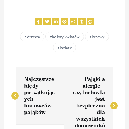
drzewa
kolory kwiatów
krzewy
kwiaty
N
Najczęstsze
Pająki a
a
błędy
alergie –
początkując
czy hodowla
w
ych
jest
hodowców
bezpieczna
i
pająków
dla
wszystkich
domownikó