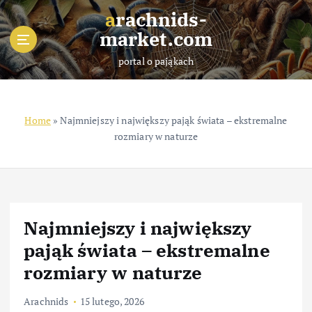
S
arachnids-
k
market.com
i
p
portal o pająkach
t
o
c
o
Home
»
Najmniejszy i największy pająk świata – ekstremalne
n
rozmiary w naturze
t
e
n
t
Najmniejszy i największy
pająk świata – ekstremalne
rozmiary w naturze
Arachnids
15 lutego, 2026