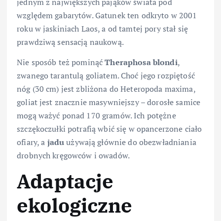
jednym z największych pająków świata pod
względem gabarytów. Gatunek ten odkryto w 2001
roku w jaskiniach Laos, a od tamtej pory stał się
prawdziwą sensacją naukową.
Nie sposób też pominąć
Theraphosa blondi
,
zwanego tarantulą goliatem. Choć jego rozpiętość
nóg (30 cm) jest zbliżona do Heteropoda maxima,
goliat jest znacznie masywniejszy – dorosłe samice
mogą ważyć ponad 170 gramów. Ich potężne
szczękoczułki potrafią wbić się w opancerzone ciało
ofiary, a
jadu
używają głównie do obezwładniania
drobnych kręgowców i owadów.
Adaptacje
ekologiczne