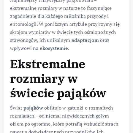
Najmniejszy i największy pająk świata –
ekstremalne rozmiary w naturze to fascynujące
zagadnienie dla każdego miłośnika przyrody i
entomologii. W poniższym artykule przyjrzymy się
skrajom wymiarów w świecie tych ośmionożnych
stawonogów, ich unikalnym
adaptacjom
oraz
wpływowi na
ekosystemie
.
Ekstremalne
rozmiary w
świecie pająków
Świat
pająków
obfituje w gatunki o rozmaitych
rozmiarach – od niemal niewidocznych gołym
okiem po ogromne, które potrafią wzbudzić strach
nawet u doświadczonych przyrodników. Ich