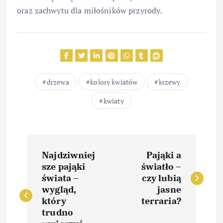
oraz zachwytu dla miłośników przyrody.
drzewa
kolory kwiatów
krzewy
kwiaty
N
Najdziwniej
Pająki a
a
sze pająki
światło –
świata –
czy lubią
w
wygląd,
jasne
który
terraria?
i
trudno