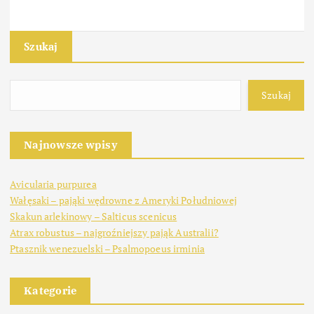
Szukaj
Szukaj
Najnowsze wpisy
Avicularia purpurea
Wałęsaki – pająki wędrowne z Ameryki Południowej
Skakun arlekinowy – Salticus scenicus
Atrax robustus – najgroźniejszy pająk Australii?
Ptasznik wenezuelski – Psalmopoeus irminia
Kategorie