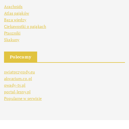
Arachnids
Atlas pająków
Baza wiedzy
Ciekawostki o pająkach
Ptaszniki
Skakuny
Polecamy
swiatprzyrody.eu
akwarium.co.pl
owady-tv.pl
portal-lesny.pl
Popularne w serwisie