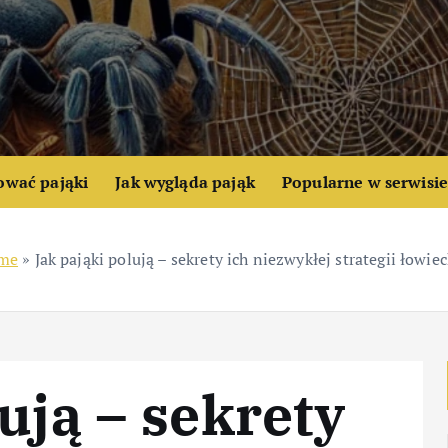
ować pająki
Jak wygląda pająk
Popularne w serwisi
me
»
Jak pająki polują – sekrety ich niezwykłej strategii łowiec
ują – sekrety