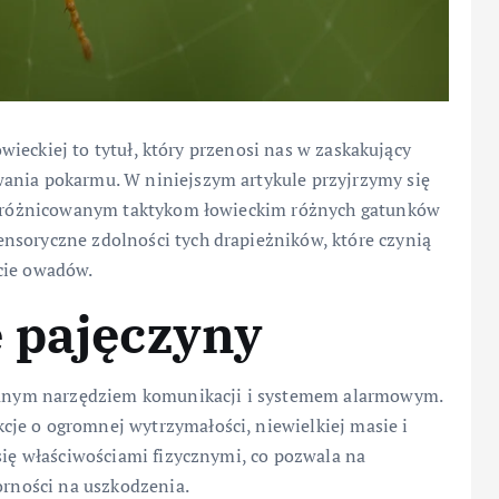
łowieckiej to tytuł, który przenosi nas w zaskakujący
wania pokarmu. W niniejszym artykule przyjrzymy się
 i zróżnicowanym taktykom łowieckim różnych gatunków
ensoryczne zdolności tych drapieżników, które czynią
cie owadów.
 pajęczyny
nowanym narzędziem komunikacji i systemem alarmowym.
cje o ogromnej wytrzymałości, niewielkiej masie i
 się właściwościami fizycznymi, co pozwala na
orności na uszkodzenia.