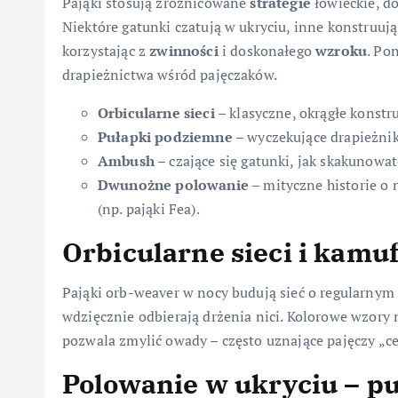
Pająki stosują zróżnicowane
strategie
łowieckie, do
Niektóre gatunki czatują w ukryciu, inne konstruują
korzystając z
zwinności
i doskonałego
wzroku
. Po
drapieżnictwa wśród pajęczaków.
Orbicularne sieci
– klasyczne, okrągłe konst
Pułapki podziemne
– wyczekujące drapieżniki
Ambush
– czające się gatunki, jak skakunowat
Dwunożne polowanie
– mityczne historie o
(np. pająki Fea).
Orbicularne sieci i kamuf
Pająki orb-weaver w nocy budują sieć o regularnym
wdzięcznie odbierają drżenia nici. Kolorowe wzory n
pozwala zmylić owady – często uznające pajęczy „cen
Polowanie w ukryciu – p