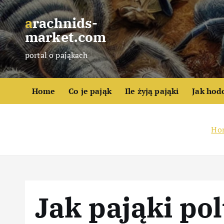
S
k
arachnids-
i
market.com
p
portal o pająkach
t
o
c
Home
Co je pająk
Ile żyją pająki
Jak hod
o
n
t
Ho
e
n
t
Jak pająki pol