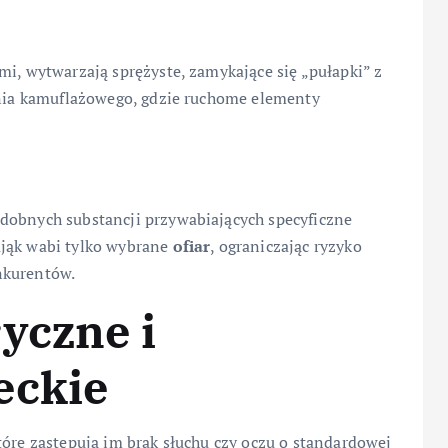
mi, wytwarzają sprężyste, zamykające się „pułapki” z
ienia kamuflażowego, gdzie ruchome elementy
dobnych substancji przywabiających specyficzne
ająk wabi tylko wybrane
ofiar
, ograniczając ryzyko
nkurentów.
yczne i
eckie
tóre zastępują im brak słuchu czy oczu o standardowej