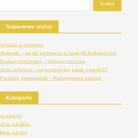
Szukaj
Najnowsze wpisy
Avicularia purpurea
Wałęsaki – pająki wędrowne z Ameryki Południowej
Skakun arlekinowy – Salticus scenicus
Atrax robustus – najgroźniejszy pająk Australii?
Ptasznik wenezuelski – Psalmopoeus irminia
Kategorie
Arachnids
Atlas pająków
Baza wiedzy