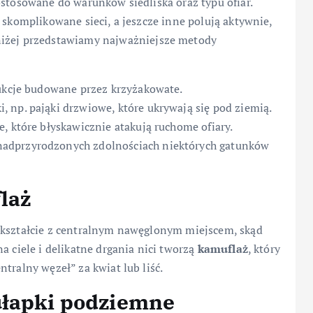
stosowane do warunków siedliska oraz typu ofiar.
 skomplikowane sieci, a jeszcze inne polują aktywnie,
niżej przedstawiamy najważniejsze metody
rukcje budowane przez krzyżakowate.
, np. pająki drzwiowe, które ukrywają się pod ziemią.
e, które błyskawicznie atakują ruchome ofiary.
 nadprzyrodzonych zdolnościach niektórych gatunków
laż
 kształcie z centralnym nawęglonym miejscem, skąd
a ciele i delikatne drgania nici tworzą
kamuflaż
, który
tralny węzeł” za kwiat lub liść.
ułapki podziemne