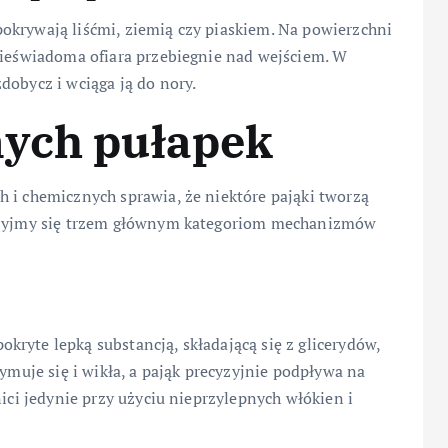
okrywają liśćmi, ziemią czy piaskiem. Na powierzchni
nieświadoma ofiara przebiegnie nad wejściem. W
dobycz i wciąga ją do nory.
nych pułapek
 i chemicznych sprawia, że niektóre pająki tworzą
jrzyjmy się trzem głównym kategoriom mechanizmów
ryte lepką substancją, składającą się z glicerydów,
zymuje się i wikła, a pająk precyzyjnie podpływa na
nici jedynie przy użyciu nieprzylepnych włókien i