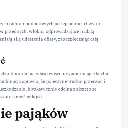
liwych ramion podporowych po lepkie nici chwytne.
ów
przędnych. Włókna odprowadzające nadają
aniają siłę uderzenia ofiary, zabezpieczając całą
ść
ałko fibroina ma właściwości przypominające kevlar,
ombinacja sprawia, że pajęczynę trudno przerwać i
uszkodzenie, błyskawicznie odcina zniszczone
 skuteczność pułapki.
kie pająków