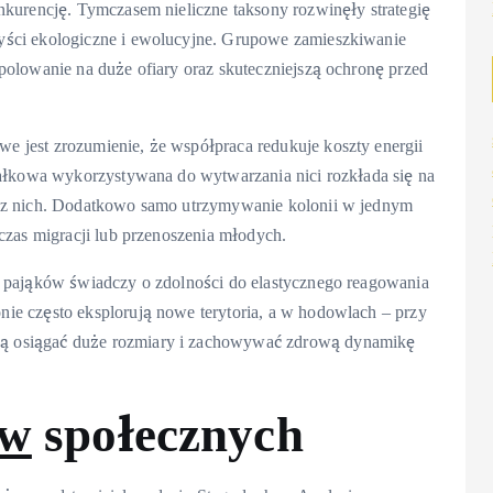
nkurencję. Tymczasem nieliczne taksony rozwinęły strategię
zyści ekologiczne i ewolucyjne. Grupowe zamieszkiwanie
polowanie na duże ofiary oraz skuteczniejszą ochronę przed
 jest zrozumienie, że współpraca redukuje koszty energii
iałkowa wykorzystywana do wytwarzania nici rozkłada się na
j z nich. Dodatkowo samo utrzymywanie kolonii w jednym
czas migracji lub przenoszenia młodych.
 pająków świadczy o zdolności do elastycznego reagowania
ie często eksplorują nowe terytoria, a w hodowlach – przy
gą osiągać duże rozmiary i zachowywać zdrową dynamikę
ów
społecznych