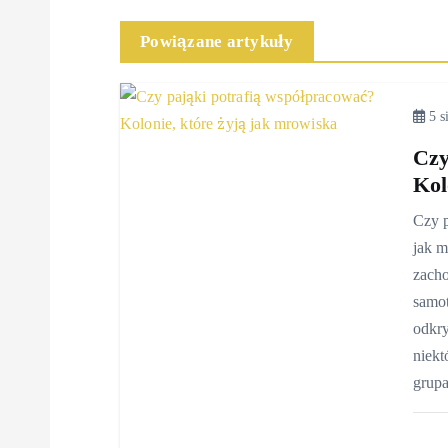
i
Powiązane artykuły
g
5 s
a
Czy
Kol
c
Czy p
jak m
j
zach
samo
a
odkry
niekt
w
grupa
p