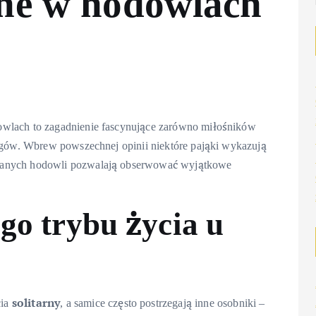
zne w hodowlach
owlach to zagadnienie fascynujące zarówno miłośników
nogów. Wbrew powszechnej opinii niektóre pająki wykazują
owanych hodowli pozwalają obserwować wyjątkowe
go trybu życia u
solitarny
cia
, a samice często postrzegają inne osobniki –