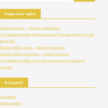
Najnowsze wpisy
Skakun śnieżny – Salticus latidentatus
Czy pająki potrafią współpracować? Kolonie, które żyją jak
mrowiska
Skakun biało-czarny – Salticus zebraneus
Skakun górski europejski – Salticus scenicus
Czy pająki potrafią uczyć się rozpoznawać pokarm po
zapachu
Kategorie
Arachnids
Atlas pająków