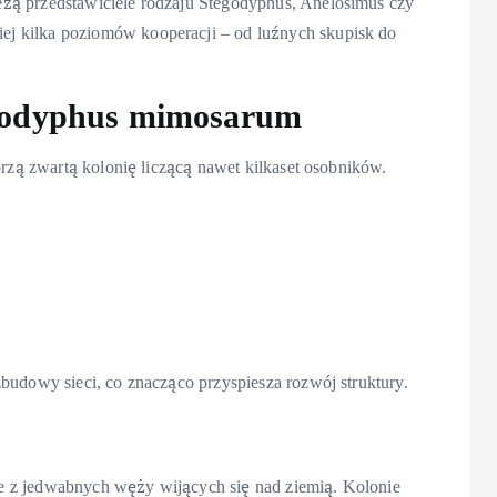
żą przedstawiciele rodzaju Stegodyphus, Anelosimus czy
j kilka poziomów kooperacji – od luźnych skupisk do
egodyphus mimosarum
orzą zwartą kolonię liczącą nawet kilkaset osobników.
budowy sieci, co znacząco przyspiesza rozwój struktury.
e z jedwabnych węży wijących się nad ziemią. Kolonie