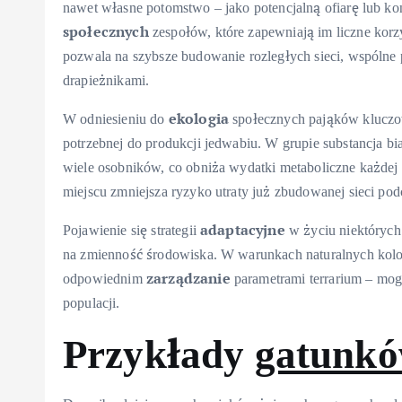
nawet własne potomstwo – jako potencjalną ofiarę lub ko
społecznych
zespołów, które zapewniają im liczne kor
pozwala na szybsze budowanie rozległych sieci, wspólne 
drapieżnikami.
ekologia
W odniesieniu do
społecznych pająków kluczowe
potrzebnej do produkcji jedwabiu. W grupie substancja b
wiele osobników, co obniża wydatki metaboliczne każde
miejscu zmniejsza ryzyko utraty już zbudowanej sieci pod
adaptacyjne
Pojawienie się strategii
w życiu niektórych
na zmienność środowiska. W warunkach naturalnych kolon
zarządzanie
odpowiednim
parametrami terrarium – mo
populacji.
Przykłady
gatunk