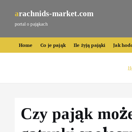
S
k
arachnids-market.com
i
portal o pająkach
p
t
o
Home
Co je pająk
Ile żyją pająki
Jak hod
c
o
n
H
t
e
n
t
Czy pająk może