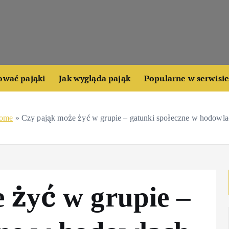
ować pająki
Jak wygląda pająk
Popularne w serwisi
ome
»
Czy pająk może żyć w grupie – gatunki społeczne w hodowl
 żyć w grupie –