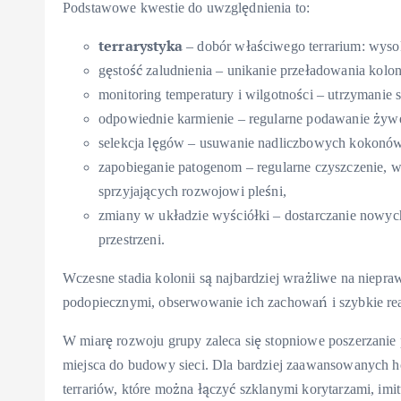
Podstawowe kwestie do uwzględnienia to:
terrarystyka
– dobór właściwego terrarium: wysoko
gęstość zaludnienia – unikanie przeładowania kolon
monitoring temperatury i wilgotności – utrzymanie 
odpowiednie karmienie – regularne podawanie ży
selekcja lęgów – usuwanie nadliczbowych kokonów, j
zapobieganie patogenom – regularne czyszczenie, w
sprzyjających rozwojowi pleśni,
zmiany w układzie wyściółki – dostarczanie nowych
przestrzeni.
Wczesne stadia kolonii są najbardziej wrażliwe na niepr
podopiecznymi, obserwowanie ich zachowań i szybkie re
W miarę rozwoju grupy zaleca się stopniowe poszerzanie p
miejsca do budowy sieci. Dla bardziej zaawansowanych
terrariów, które można łączyć szklanymi korytarzami, imi