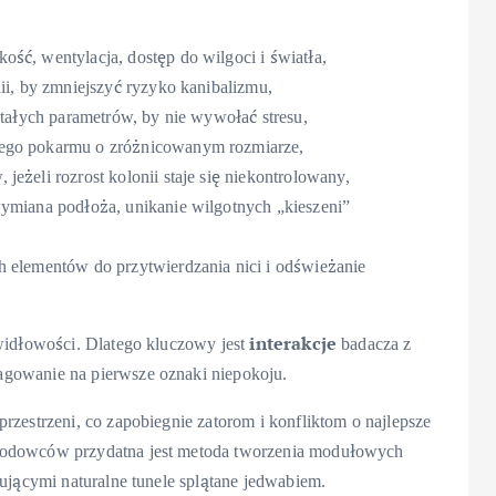
ść, wentylacja, dostęp do wilgoci i światła,
ii, by zmniejszyć ryzyko kanibalizmu,
stałych parametrów, by nie wywołać stresu,
wego pokarmu o zróżnicowanym rozmiarze,
eżeli rozrost kolonii staje się niekontrolowany,
ymiana podłoża, unikanie wilgotnych „kieszeni”
 elementów do przytwierdzania nici i odświeżanie
interakcje
awidłowości. Dlatego kluczowy jest
badacza z
agowanie na pierwsze oznaki niepokoju.
rzestrzeni, co zapobiegnie zatorom i konfliktom o najlepsze
 hodowców przydatna jest metoda tworzenia modułowych
tującymi naturalne tunele splątane jedwabiem.