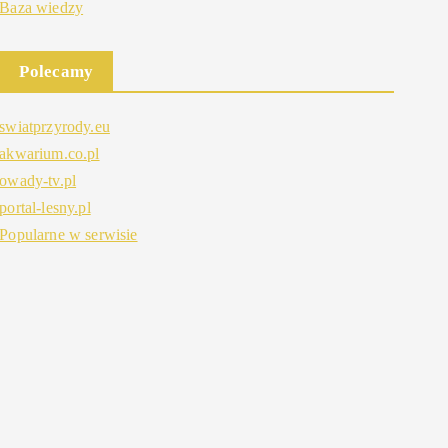
Baza wiedzy
Polecamy
swiatprzyrody.eu
akwarium.co.pl
owady-tv.pl
portal-lesny.pl
Popularne w serwisie