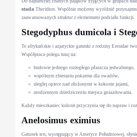
Do najbardziej znanych pająków żyjących w grupach nale
stada
Theridion. Wspólnie możemy wyróżnić przynajmnie
zaawansowanych struktur z elementami podziału funkcji.
Stegodyphus dumicola i St
Te afrykańskie i azjatyckie gatunki z rodziny Eresidae tw
Współpraca polega tutaj na:
budowie jednego rozległego płaszcza jedwabnego,
wspólnym zbieraniu pokarmu dla owadów,
uległej opiece nad złożonymi w kokonie jajami,
urodzennym dziedziczeniu miejsca gniazdowania.
Każdy mieszkaniec kolonii przyczynia się do napraw i roz
Anelosimus eximius
Gatunek ten, występujący w Ameryce Południowej, słyni