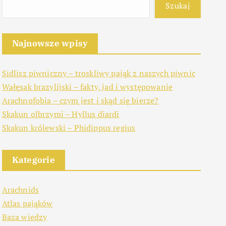
Szukaj
Najnowsze wpisy
Sidlisz piwniczny – troskliwy pająk z naszych piwnic
Wałęsak brazylijski – fakty, jad i występowanie
Arachnofobia – czym jest i skąd się bierze?
Skakun olbrzymi – Hyllus diardi
Skakun królewski – Phidippus regius
Kategorie
Arachnids
Atlas pająków
Baza wiedzy