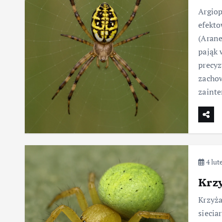
Argiop
efekto
(Arane
pająk
precyz
zachow
zainte
4 lut
Krzy
Krzyża
siecia