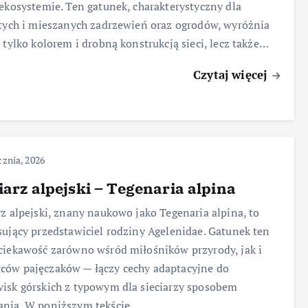
 ekosystemie. Ten gatunek, charakterystyczny dla
stych i mieszanych zadrzewień oraz ogrodów, wyróżnia
e tylko kolorem i drobną konstrukcją sieci, lecz także…
Czytaj więcej
cznia, 2026
iarz alpejski – Tegenaria alpina
rz alpejski, znany naukowo jako Tegenaria alpina, to
sujący przedstawiciel rodziny Agelenidae. Gatunek ten
ciekawość zarówno wśród miłośników przyrody, jak i
ów pajęczaków — łączy cechy adaptacyjne do
isk górskich z typowym dla sieciarzy sposobem
ania. W poniższym tekście…