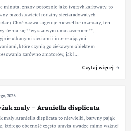
e minuta, znany potocznie jako tygrzyk karłowaty, to
wny przedstawiciel rodziny sieciaradowatych
idae). Choć nazwa sugeruje niewielkie rozmiary, ten
 wyróżnia się **wyrazowym umaszczeniem**,
yjnie utkanymi sieciami i interesującymi
aniami, które czynią go ciekawym obiektem
resowania zarówno amatorów, jak i…
Czytaj więcej
ego, 2026
żak mały – Araniella displicata
k mały Araniella displicata to niewielki, barwny pająk
rz, którego obecność często umyka uwadze mimo ważnej