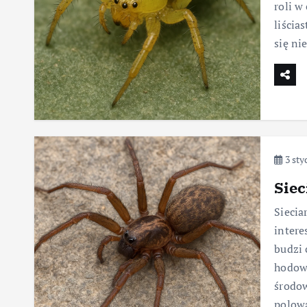
roli w
liścia
się ni
3 sty
Siec
Siecia
intere
budzi 
hodowc
środow
polow