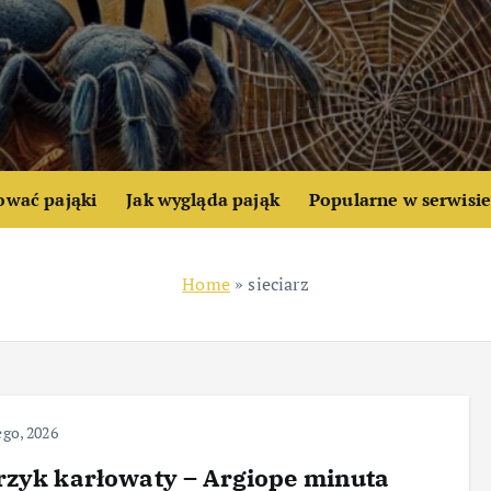
ować pająki
Jak wygląda pająk
Popularne w serwisi
Home
»
sieciarz
ego, 2026
zyk karłowaty – Argiope minuta