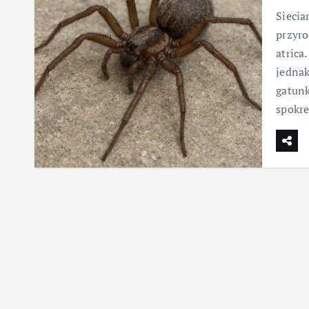
Siecia
przyro
atrica
jednak
gatunk
spokre