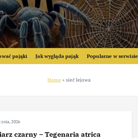
ować pająki
Jak wygląda pająk
Popularne w serwisi
Home
»
sieć lejowa
cznia, 2026
iarz czarny – Tegenaria atrica