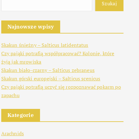
Szukaj
Najnowsze wpisy
Skakun śnieżny – Salticus latidentatus
Czy pająki potrafią współpracować? Kolonie, które
żyją jak mrowiska
Skakun biało-czarny – Salticus zebraneus
Skakun górski europejski – Salticus scenicus
Czy pająki potrafią uczyć się rozpoznawać pokarm po
zapachu
Kategorie
Arachnids