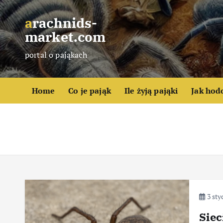
S
k
arachnids-
i
market.com
p
portal o pająkach
t
o
c
Home
Co je pająk
Ile żyją pająki
Jak hod
o
n
t
e
n
t
3 sty
Siec