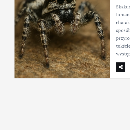
Skakun
lubian
charak
sposób
przyro
tekści
wystę