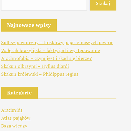
Szukaj
Najnowsze wpisy
Sidlisz piwniczny – troskliwy pająk z naszych piwnic
Wałęsak brazylijski – fakty, jad i występowanie
Arachnofobia – czym jest i skąd się bierze?
Skakun olbrzymi – Hyllus diardi
Skakun królewski – Phidippus regius
Kategorie
Arachnids
Atlas pająków
Baza wiedzy