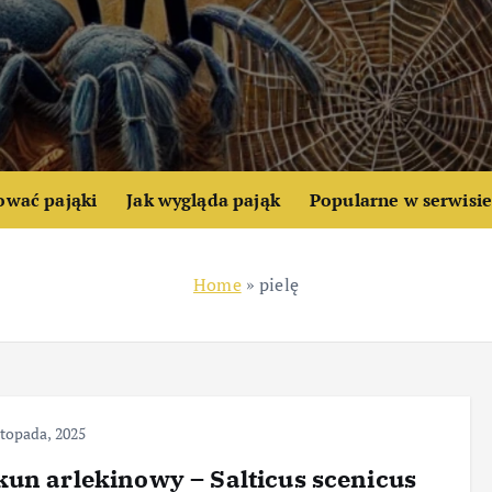
ować pająki
Jak wygląda pająk
Popularne w serwisi
Home
»
pielę
stopada, 2025
un arlekinowy – Salticus scenicus