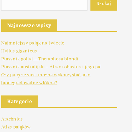
Szukaj
Najnowsze wpisy
Najmniejszy pająk na świecie
Hyllus giganteus
Ptasznik goliat – Theraphosa blondi
Ptasznik australijski – Atrax robustus i jego jad
Czy pajęcze sieci można wykorzystać jako
biodegradowalne włókna?
Kategorie
Arachnids
Atlas pająków