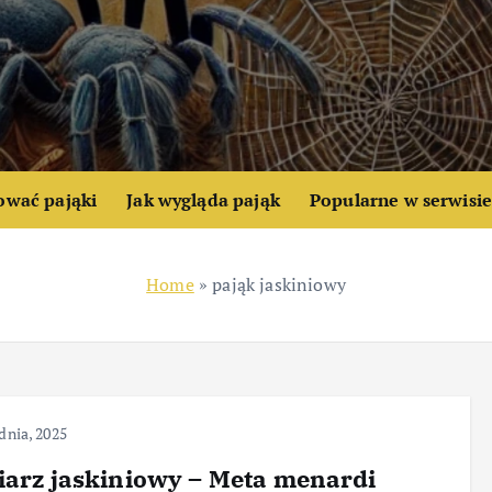
ować pająki
Jak wygląda pająk
Popularne w serwisi
Home
»
pająk jaskiniowy
dnia, 2025
iarz jaskiniowy – Meta menardi