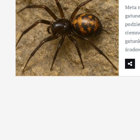
Meta m
gatune
podzie
ciemne
gatunk
środow