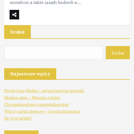
rozrodcze, a także zasady hodowli w…
Szukaj
Szukaj
Najnowsze wpisy
Pająki brazylijskie – najgroźniejsze gatunki
Skakun pawi – Maratus volans
Chromatopelma cyaneopubescens
Wilczy pająk stepowy – Lycosa hispanica
Ile żyją pająki?