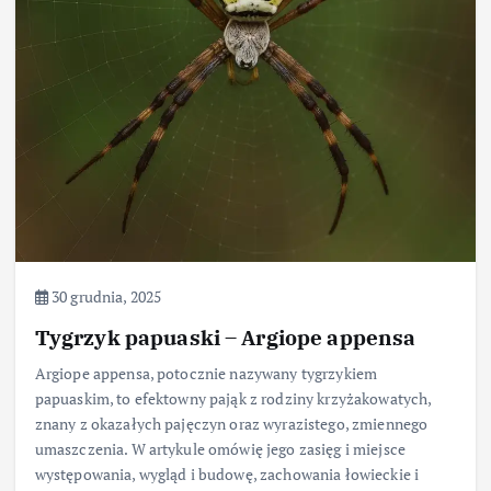
30 grudnia, 2025
Tygrzyk papuaski – Argiope appensa
Argiope appensa, potocznie nazywany tygrzykiem
papuaskim, to efektowny pająk z rodziny krzyżakowatych,
znany z okazałych pajęczyn oraz wyrazistego, zmiennego
umaszczenia. W artykule omówię jego zasięg i miejsce
występowania, wygląd i budowę, zachowania łowieckie i