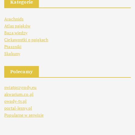
Kategorie
Arachnids
Atlas pająków
Baza wiedzy
Ciekawostki o pająkach
Ptaszniki
Skakuny
Polecamy
swiatprzyrody.eu
akwarium.co.pl
owady-tv.pl
portal-lesny.pl
Popularne w serwisie