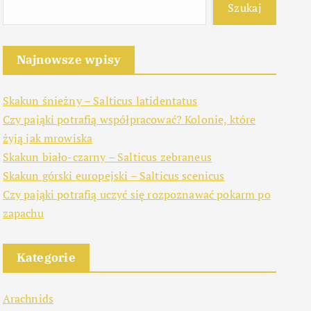
Szukaj
Najnowsze wpisy
Skakun śnieżny – Salticus latidentatus
Czy pająki potrafią współpracować? Kolonie, które
żyją jak mrowiska
Skakun biało-czarny – Salticus zebraneus
Skakun górski europejski – Salticus scenicus
Czy pająki potrafią uczyć się rozpoznawać pokarm po
zapachu
Kategorie
Arachnids