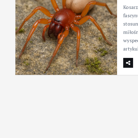
Kosarz
fascyn
stosun
miłośn
wyspec
artyku