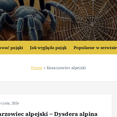
ować pająki
Jak wygląda pająk
Popularne w serwisi
Home
»
Kosarzowiec alpejski
ycznia, 2026
rzowiec alpejski – Dysdera alpina