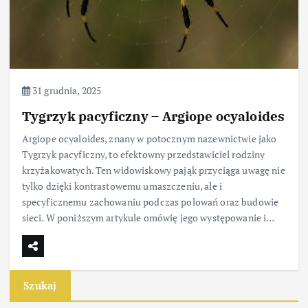
31 grudnia, 2025
Tygrzyk pacyficzny – Argiope ocyaloides
Argiope ocyaloides, znany w potocznym nazewnictwie jako
Tygrzyk pacyficzny, to efektowny przedstawiciel rodziny
krzyżakowatych. Ten widowiskowy pająk przyciąga uwagę nie
tylko dzięki kontrastowemu umaszczeniu, ale i
specyficznemu zachowaniu podczas polowań oraz budowie
sieci. W poniższym artykule omówię jego występowanie i…
Szukaj