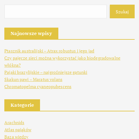
Szukaj
Najnowsze wpisy
Ptasznik australijski – Atrax robustus i jego jad
Czy pajęcze sieci można wykorzystać jako biodegradowalne
włókna?
Pająki brazylijskie – najgroźniejsze gatunki
Skakun pawi – Maratus volans
Chromatopelma cyaneopubescens
Kategorie
Arachnids
Atlas pająków
Baza wiedzy