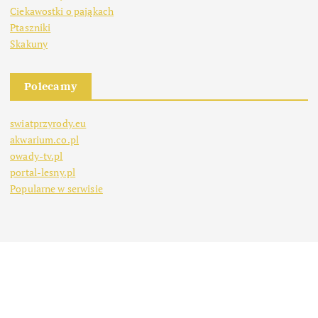
Ciekawostki o pająkach
Ptaszniki
Skakuny
Polecamy
swiatprzyrody.eu
akwarium.co.pl
owady-tv.pl
portal-lesny.pl
Popularne w serwisie