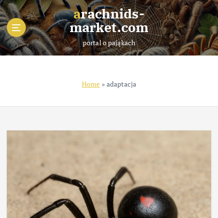
S
arachnids-
k
market.com
i
p
portal o pająkach
t
o
c
o
Home
»
adaptacja
n
t
e
n
t