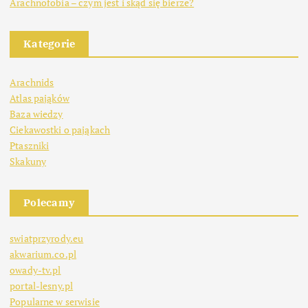
Arachnofobia – czym jest i skąd się bierze?
Kategorie
Arachnids
Atlas pająków
Baza wiedzy
Ciekawostki o pająkach
Ptaszniki
Skakuny
Polecamy
swiatprzyrody.eu
akwarium.co.pl
owady-tv.pl
portal-lesny.pl
Popularne w serwisie