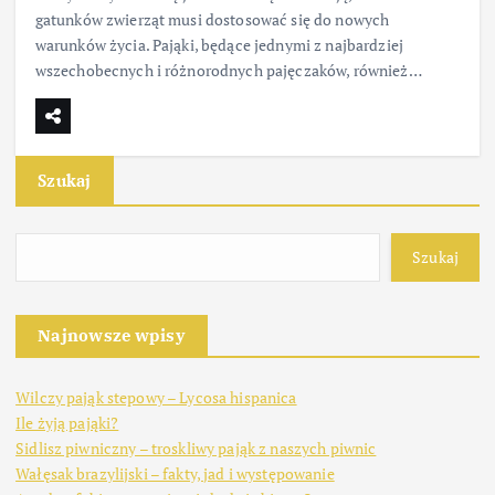
gatunków zwierząt musi dostosować się do nowych
warunków życia. Pająki, będące jednymi z najbardziej
wszechobecnych i różnorodnych pajęczaków, również…
Szukaj
Szukaj
Najnowsze wpisy
Wilczy pająk stepowy – Lycosa hispanica
Ile żyją pająki?
Sidlisz piwniczny – troskliwy pająk z naszych piwnic
Wałęsak brazylijski – fakty, jad i występowanie