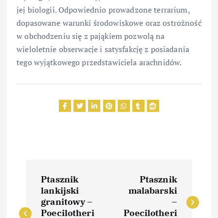
jej biologii. Odpowiednio prowadzone terrarium,
dopasowane warunki środowiskowe oraz ostrożność
w obchodzeniu się z pająkiem pozwolą na
wieloletnie obserwacje i satysfakcję z posiadania
tego wyjątkowego przedstawiciela arachnidów.
N
Ptasznik
Ptasznik
a
lankijski
malabarski
granitowy –
–
Poecilotheri
Poecilotheri