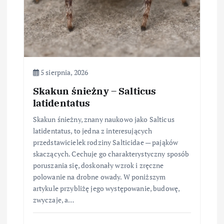
s
u
5 sierpnia, 2026
Skakun śnieżny – Salticus
latidentatus
Skakun śnieżny, znany naukowo jako Salticus
latidentatus, to jedna z interesujących
przedstawicielek rodziny Salticidae — pająków
skaczących. Cechuje go charakterystyczny sposób
poruszania się, doskonały wzrok i zręczne
polowanie na drobne owady. W poniższym
artykule przybliżę jego występowanie, budowę,
zwyczaje, a…