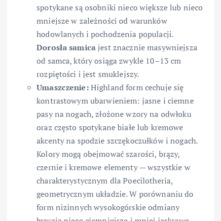
spotykane są osobniki nieco większe lub nieco
mniejsze w zależności od warunków
hodowlanych i pochodzenia populacji.
Dorosła samica
jest znacznie masywniejsza
od samca, który osiąga zwykle 10–13 cm
rozpiętości i jest smuklejszy.
Umaszczenie:
Highland form cechuje się
kontrastowym ubarwieniem: jasne i ciemne
pasy na nogach, złożone wzory na odwłoku
oraz często spotykane białe lub kremowe
akcenty na spodzie szczękoczułków i nogach.
Kolory mogą obejmować szarości, brązy,
czernie i kremowe elementy — wszystkie w
charakterystycznym dla Poecilotheria,
geometrycznym układzie. W porównaniu do
form nizinnych wysokogórskie odmiany
bywają nieco ciemniejsze i mniej jaskrawe.