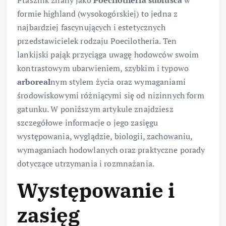
Ptasznik znany jako
Poecilotheria subfusca
w
formie highland (wysokogórskiej) to jedna z
najbardziej fascynujących i estetycznych
przedstawicielek rodzaju Poecilotheria. Ten
lankijski pająk przyciąga uwagę hodowców swoim
kontrastowym ubarwieniem, szybkim i typowo
arboreal
nym stylem życia oraz wymaganiami
środowiskowymi różniącymi się od nizinnych form
gatunku. W poniższym artykule znajdziesz
szczegółowe informacje o jego zasięgu
występowania, wyglądzie, biologii, zachowaniu,
wymaganiach hodowlanych oraz praktyczne porady
dotyczące utrzymania i rozmnażania.
Występowanie i
zasięg