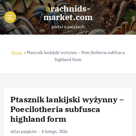
S
arachnids-
k
market.com
i
p
portal o pająkach
t
o
c
o
Home
»
Ptasznik lankijski wyżynny – Poecilotheria subfusca
n
highland form
t
e
n
t
Ptasznik lankijski wyżynny –
Poecilotheria subfusca
highland form
Atlas pająków
8 lutego, 2026