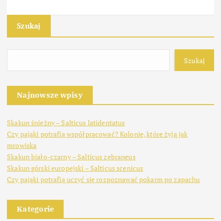
Szukaj
Szukaj
Najnowsze wpisy
Skakun śnieżny – Salticus latidentatus
Czy pająki potrafią współpracować? Kolonie, które żyją jak
mrowiska
Skakun biało-czarny – Salticus zebraneus
Skakun górski europejski – Salticus scenicus
Czy pająki potrafią uczyć się rozpoznawać pokarm po zapachu
Kategorie