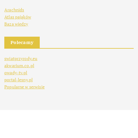
Arachnids
Atlas pająków
Baza wiedzy
Polecamy
swiatprzyrody.eu
akwarium.co.pl
owady-tv.pl
portal-lesny.pl
Popularne w serwisie