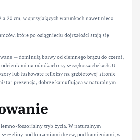
2 a 20 cm, w sprzyjających warunkach nawet nieco
mców, które po osiągnięciu dojrzałości stają się
owane — dominują barwy od ciemnego brązu do czerni,
odcieniami na odnóżach czy szczękoczachzkach. U
ory lub łuskowate refleksy na grzbietowej stronie
emista” prezencja, dobrze kamuflująca w naturalnym
howanie
iemno-fossorialny tryb życia. W naturalnym
: szczeliny pod korzeniami drzew, pod kamieniami, w