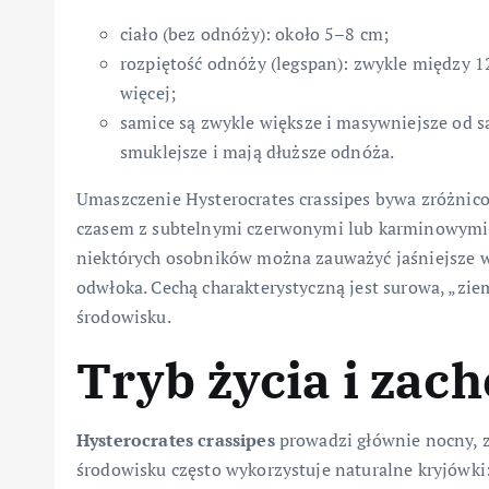
ciało (bez odnóży): około 5–8 cm;
rozpiętość odnóży (legspan): zwykle między 1
więcej;
samice są zwykle większe i masywniejsze od sa
smuklejsze i mają dłuższe odnóża.
Umaszczenie Hysterocrates crassipes bywa zróżnic
czasem z subtelnymi czerwonymi lub karminowymi 
niektórych osobników można zauważyć jaśniejsze wz
odwłoka. Cechą charakterystyczną jest surowa, „zi
środowisku.
Tryb życia i zac
Hysterocrates crassipes
prowadzi głównie nocny, z
środowisku często wykorzystuje naturalne kryjówki