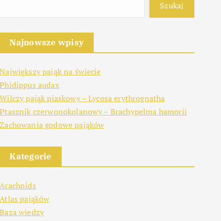
Szukaj
Najnowsze wpisy
Największy pająk na świecie
Phidippus audax
Wilczy pająk piaskowy – Lycosa erythrognatha
Ptasznik czerwonokolanowy – Brachypelma hamorii
Zachowania godowe pająków
Kategorie
Arachnids
Atlas pająków
Baza wiedzy