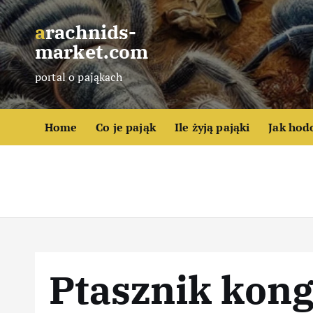
S
k
arachnids-
i
market.com
p
portal o pająkach
t
o
c
Home
Co je pająk
Ile żyją pająki
Jak hod
o
n
t
e
n
t
Ptasznik kong