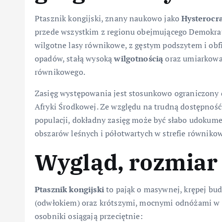
Ptasznik kongijski, znany naukowo jako
Hysterocra
przede wszystkim z regionu obejmującego Demokraty
wilgotne lasy równikowe, z gęstym podszytem i obfit
opadów, stałą wysoką
wilgotnością
oraz umiarkowa
równikowego.
Zasięg występowania jest stosunkowo ograniczony 
Afryki Środkowej. Ze względu na trudną dostępność
populacji, dokładny zasięg może być słabo udokume
obszarów leśnych i półotwartych w strefie równikow
Wygląd, rozmiar
Ptasznik kongijski
to pająk o masywnej, krępej bud
(odwłokiem) oraz krótszymi, mocnymi odnóżami w 
osobniki osiągają przeciętnie: