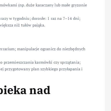
mówkami (np. duże karaczany lub małe gryzonie
razy w tygodniu; dorosłe: 1 raz na 7–14 dni;
iększa niż tułów pająka.
terrarium; manipulacje ogranicz do niezbędnych
 do przemieszczania karmówki czy sprzątania;
miej przygotowany plan szybkiego przyłapania i
pieka nad