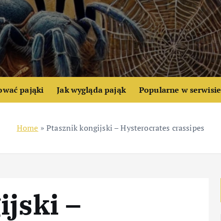
ować pająki
Jak wygląda pająk
Popularne w serwisi
Home
»
Ptasznik kongijski – Hysterocrates crassipes
ijski –