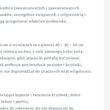
 średnio zaawansowanych i zaawansowanych
unków, szczególnie związanych z wilgotnością i
ą przygotować właściwe środowisko.
arium o wymiarach co najmniej 40 × 40 × 40 cm
j miejsca na dno, z racji ziemnego trybu życia;
mknięcie, gdyż ptaszniki potrafią być zwinne;
ek preferuje powierzchnie poziome i kryjówki;
by nie doprowadzać do znacznych strat wilgotności.
iające kopanie i tworzenie kryjówek; dobre
eśnej i perlitu;
okre do zalewania, ale nie dopuszczaj do