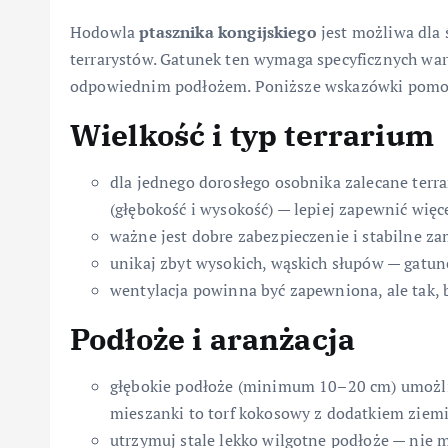
Hodowla
ptasznika kongijskiego
jest możliwa dla
terrarystów. Gatunek ten wymaga specyficznych war
odpowiednim podłożem. Poniższe wskazówki pomog
Wielkość i typ terrarium
dla jednego dorosłego osobnika zalecane terr
(głębokość i wysokość) — lepiej zapewnić więce
ważne jest dobre zabezpieczenie i stabilne za
unikaj zbyt wysokich, wąskich słupów — gatun
wentylacja powinna być zapewniona, ale tak, 
Podłoże i aranżacja
głębokie podłoże (minimum 10–20 cm) umożliw
mieszanki to torf kokosowy z dodatkiem ziemi l
utrzymuj stale lekko wilgotne podłoże — nie m