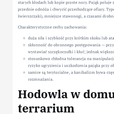
starych kłodach lub kopie proste nory. Pająk poluje
przednie odnóża i chwycić przechodzące ofiary. Typo
świerszczaki), mniejsze stawonogi, a czasami drobne
Charakterystyczne cechy zachowania:
duża siła i szybkość przy krótkim skoku lub at
skłonność do obronnego postępowania — przy
wystawiać szczękoczułki i kłuć; jednak większo
stosunkowo chłodna tolerancja na manipulację
ryzyko ugryzienia i uszkodzenia pająka przy o
samice są terytorialne, a kanibalizm bywa częs
rozmnażania.
Hodowla w domu
terrarium