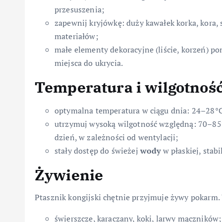
przesuszenia;
zapewnij kryjówkę: duży kawałek korka, kora,
materiałów;
małe elementy dekoracyjne (liście, korzeń) p
miejsca do ukrycia.
Temperatura i wilgotnoś
optymalna temperatura w ciągu dnia: 24–28°C
utrzymuj wysoką wilgotność względną: 70–85%
dzień, w zależności od wentylacji;
stały dostęp do świeżej
wody
w płaskiej, stab
Żywienie
Ptasznik kongijski chętnie przyjmuje żywy pokarm.
świerszcze, karaczany, koki, larwy mączników;