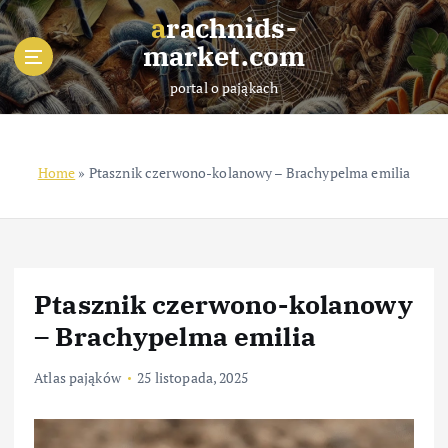
S
arachnids-
k
market.com
i
p
portal o pająkach
t
o
c
o
Home
»
Ptasznik czerwono-kolanowy – Brachypelma emilia
n
t
e
n
t
Ptasznik czerwono-kolanowy
– Brachypelma emilia
Atlas pająków
25 listopada, 2025