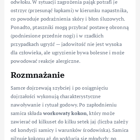
odwłoku. W sytuacji zagrożenia pająk potrafi je
ostrzyc (przesunąć łapkami) w kierunku napastnika,
co powoduje podrażnienia skóry i błon śluzowych.
Ponadto, ptaszniki mogą przybrać postawę obronną
(podniesione przednie nogi) i w rzadkich
przypadkach ugryźć — jadowitość nie jest wysoka
dla człowieka, ale ugryzienie bywa bolesne i może
powodować reakcje alergiczne.
Rozmnażanie
Samce dojrzewają szybciej i po osiągnięciu
dojrzałości wykonują charakterystyczne
nawoływanie i rytuał godowy. Po zapłodnieniu
samica składa
workowaty kokon
, który może
zawierać od kilkuset do kilku setek jaj (liczba zależy
od kondycji samicy i warunków środowiska). Samica
pilnuje kokonu aż do wyklucia się młodych; po