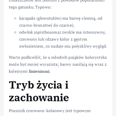
Umaszczenie jest jednym z powodów popularności
tego gatunku. Typowo:
karapaks (głowotułów) ma barwę ciemną, od
czarno-brunatnej do czarnej;
odwłok (opisthosoma) zwykle ma intensywny,
czerwony lub rdzawy kolor z gęstym
owłosieniem, co nadaje mu połyskliwy wygląd.
Warto podkreślić, że u młodych pająków kolorystyka
może być mniej wyrazista; barwy nasilają się wraz z
kolejnymi
linieniami
.
Tryb życia i
zachowanie
Ptasznik czerwono-kolanowy jest typowym