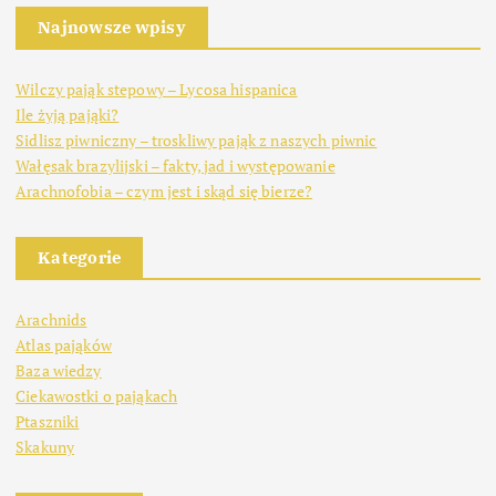
Najnowsze wpisy
Wilczy pająk stepowy – Lycosa hispanica
Ile żyją pająki?
Sidlisz piwniczny – troskliwy pająk z naszych piwnic
Wałęsak brazylijski – fakty, jad i występowanie
Arachnofobia – czym jest i skąd się bierze?
Kategorie
Arachnids
Atlas pająków
Baza wiedzy
Ciekawostki o pająkach
Ptaszniki
Skakuny