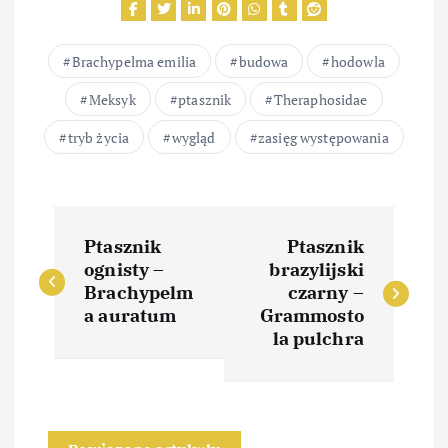
Brachypelma emilia
budowa
hodowla
Meksyk
ptasznik
Theraphosidae
tryb życia
wygląd
zasięg występowania
N
Ptasznik
Ptasznik
a
ognisty –
brazylijski
Brachypelm
czarny –
w
a auratum
Grammosto
la pulchra
i
g