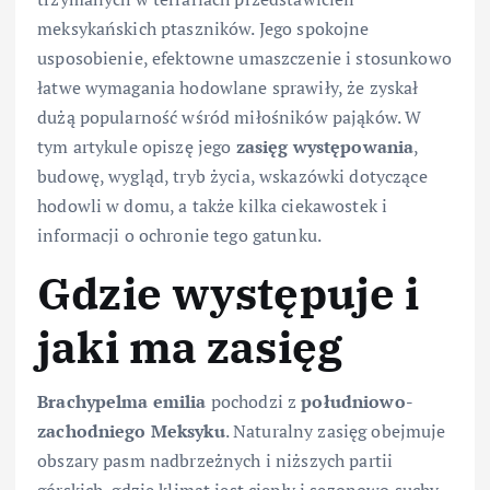
meksykańskich ptaszników. Jego spokojne
usposobienie, efektowne umaszczenie i stosunkowo
łatwe wymagania hodowlane sprawiły, że zyskał
dużą popularność wśród miłośników pająków. W
tym artykule opiszę jego
zasięg występowania
,
budowę, wygląd, tryb życia, wskazówki dotyczące
hodowli w domu, a także kilka ciekawostek i
informacji o ochronie tego gatunku.
Gdzie występuje i
jaki ma zasięg
Brachypelma emilia
pochodzi z
południowo-
zachodniego Meksyku
. Naturalny zasięg obejmuje
obszary pasm nadbrzeżnych i niższych partii
górskich, gdzie klimat jest ciepły i sezonowo suchy.