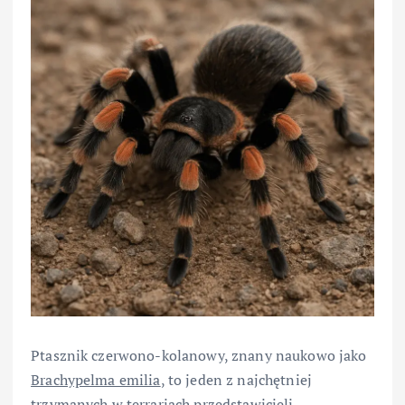
Ptasznik czerwono-kolanowy, znany naukowo jako
Brachypelma emilia
, to jeden z najchętniej
trzymanych w terrariach przedstawicieli