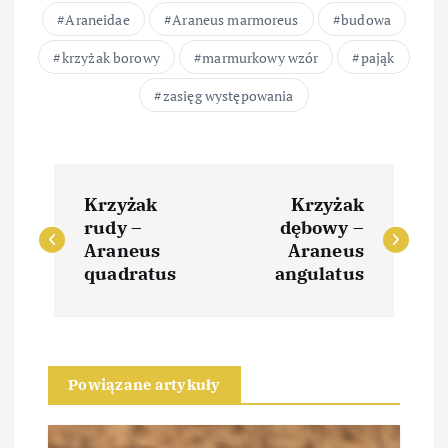
Araneidae
Araneus marmoreus
budowa
krzyżak borowy
marmurkowy wzór
pająk
zasięg występowania
N
Krzyżak
Krzyżak
a
rudy –
dębowy –
Araneus
Araneus
w
quadratus
angulatus
i
g
Powiązane artykuły
a