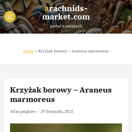
S
arachnids-
k
market.com
i
p
portal o pająkach
t
o
c
o
Home
»
Krzyżak borowy – Araneus marmoreus
n
t
e
n
t
Krzyżak borowy – Araneus
marmoreus
Atlas pająków
29 listopada, 2025