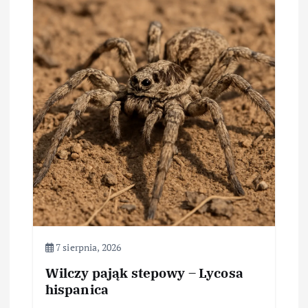
c
j
a
w
p
i
s
u
7 sierpnia, 2026
Wilczy pająk stepowy – Lycosa
hispanica