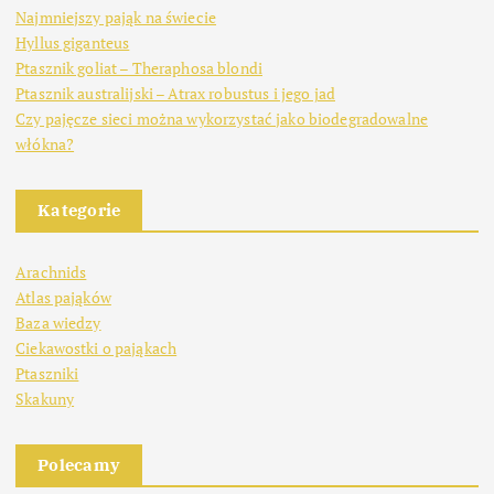
Najmniejszy pająk na świecie
Hyllus giganteus
Ptasznik goliat – Theraphosa blondi
Ptasznik australijski – Atrax robustus i jego jad
Czy pajęcze sieci można wykorzystać jako biodegradowalne
włókna?
Kategorie
Arachnids
Atlas pająków
Baza wiedzy
Ciekawostki o pająkach
Ptaszniki
Skakuny
Polecamy