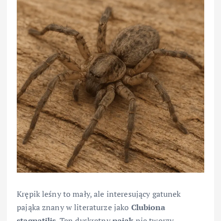
Krępik leśny to mały, ale interesujący gatunek
pająka znany w literaturze jako
Clubiona
stagnatilis
. Ten dyskretny
pająk
nie tworzy