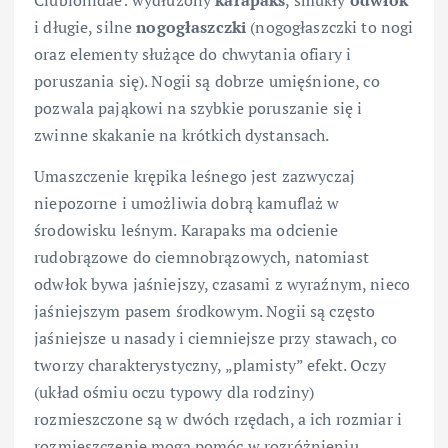
Clubionidae: wydłużony
karapaks
, smukły
odwłok
i długie, silne
nogogłaszczki
(nogogłaszczki to nogi
oraz elementy służące do chwytania ofiary i
poruszania się). Nogii są dobrze umięśnione, co
pozwala pająkowi na szybkie poruszanie się i
zwinne skakanie na krótkich dystansach.
Umaszczenie krępika leśnego jest zazwyczaj
niepozorne i umożliwia dobrą kamuflaż w
środowisku leśnym. Karapaks ma odcienie
rudobrązowe do ciemnobrązowych, natomiast
odwłok bywa jaśniejszy, czasami z wyraźnym, nieco
jaśniejszym pasem środkowym. Nogii są często
jaśniejsze u nasady i ciemniejsze przy stawach, co
tworzy charakterystyczny, „plamisty” efekt. Oczy
(układ ośmiu oczu typowy dla rodziny)
rozmieszczone są w dwóch rzędach, a ich rozmiar i
rozmieszczenie mogą pomóc w rozróżnieniu