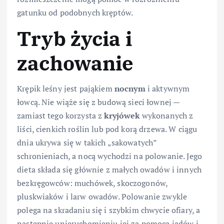
gatunku od podobnych kręptów.
Tryb życia i
zachowanie
Krępik leśny jest pająkiem
nocnym
i aktywnym
łowcą. Nie wiąże się z budową sieci łownej —
zamiast tego korzysta z
kryjówek
wykonanych z
liści, cienkich roślin lub pod korą drzewa. W ciągu
dnia ukrywa się w takich „sakowatych”
schronieniach, a nocą wychodzi na polowanie. Jego
dieta składa się głównie z małych owadów i innych
bezkręgowców: muchówek, skoczogonów,
pluskwiaków i larw owadów. Polowanie zwykle
polega na skradaniu się i szybkim chwycie ofiary, a
następnie unieruchomieniu jej za pomocą jadów i