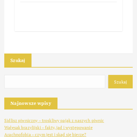
Szukaj
Szukaj
Najnowsze wpisy
Sidlisz piwniczny – troskliwy pająk z naszych piwnic
Wałęsak brazylijski – fakty, jad i występowanie
Arachnofobia – czym jest i skąd się bierze?