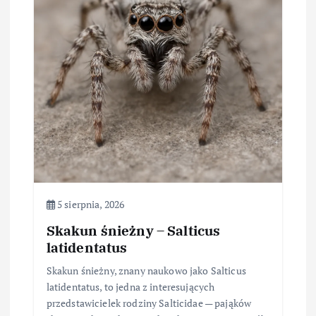
j
a
w
p
i
s
u
5 sierpnia, 2026
Skakun śnieżny – Salticus
latidentatus
Skakun śnieżny, znany naukowo jako Salticus
latidentatus, to jedna z interesujących
przedstawicielek rodziny Salticidae — pająków