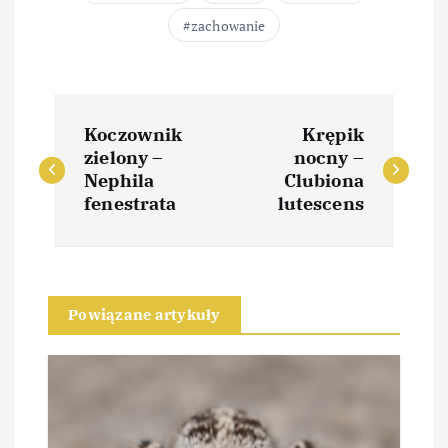
zachowanie
N
Koczownik
Krępik
a
zielony –
nocny –
Nephila
Clubiona
w
fenestrata
lutescens
i
g
Powiązane artykuły
a
c