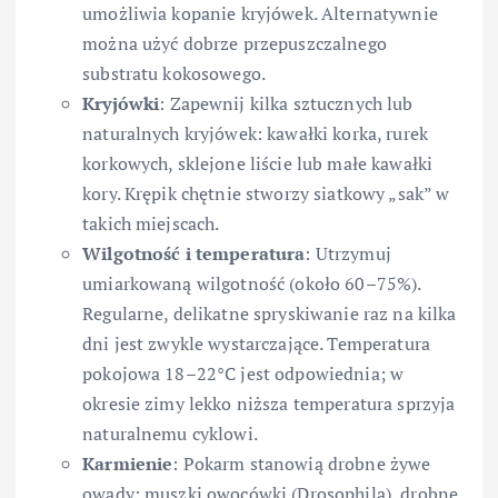
umożliwia kopanie kryjówek. Alternatywnie
można użyć dobrze przepuszczalnego
substratu kokosowego.
Kryjówki
: Zapewnij kilka sztucznych lub
naturalnych kryjówek: kawałki korka, rurek
korkowych, sklejone liście lub małe kawałki
kory. Krępik chętnie stworzy siatkowy „sak” w
takich miejscach.
Wilgotność i temperatura
: Utrzymuj
umiarkowaną wilgotność (około 60–75%).
Regularne, delikatne spryskiwanie raz na kilka
dni jest zwykle wystarczające. Temperatura
pokojowa 18–22°C jest odpowiednia; w
okresie zimy lekko niższa temperatura sprzyja
naturalnemu cyklowi.
Karmienie
: Pokarm stanowią drobne żywe
owady: muszki owocówki (Drosophila), drobne