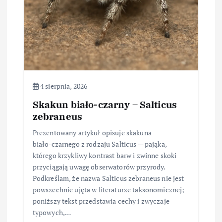
4 sierpnia, 2026
Skakun biało-czarny – Salticus
zebraneus
Prezentowany artykuł opisuje skakuna
biało‑czarnego z rodzaju Salticus — pająka,
którego krzykliwy kontrast barw i zwinne skoki
przyciągają uwagę obserwatorów przyrody.
Podkreślam, że nazwa Salticus zebraneus nie jest
powszechnie ujęta w literaturze taksonomicznej;
poniższy tekst przedstawia cechy i zwyczaje
typowych,…