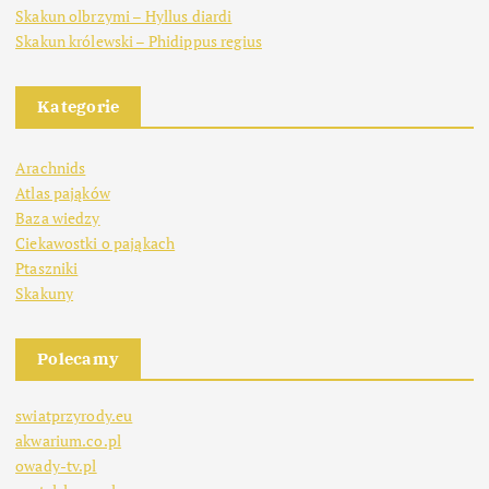
Skakun olbrzymi – Hyllus diardi
Skakun królewski – Phidippus regius
Kategorie
Arachnids
Atlas pająków
Baza wiedzy
Ciekawostki o pająkach
Ptaszniki
Skakuny
Polecamy
swiatprzyrody.eu
akwarium.co.pl
owady-tv.pl