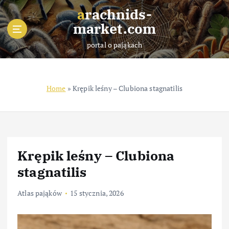
S
arachnids-
k
market.com
i
p
portal o pająkach
t
o
c
o
Home
»
Krępik leśny – Clubiona stagnatilis
n
t
e
n
t
Krępik leśny – Clubiona
stagnatilis
Atlas pająków
15 stycznia, 2026