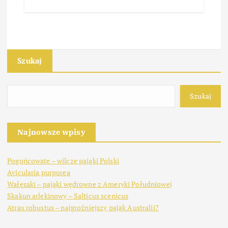
Szukaj
Szukaj
Najnowsze wpisy
Pogońcowate – wilcze pająki Polski
Avicularia purpurea
Wałęsaki – pająki wędrowne z Ameryki Południowej
Skakun arlekinowy – Salticus scenicus
Atrax robustus – najgroźniejszy pająk Australii?