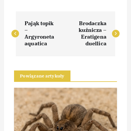
N
Pająk topik
Brodaczka
a
–
kuźnicza –
Argyroneta
Eratigena
w
aquatica
duellica
i
g
Powiązane artykuły
a
c
j