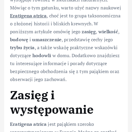
Mówiąc o tym gatunku, warto użyć nazwy naukowej
Eratigena atrica
, choć jest to grupa taksonomiczna
o złożonej historii i bliskich krewnych. W
poniższym artykule omówię jego
zasięg
,
wielkość
,
budowę
i
umaszczenie
, przedstawię cechy jego
trybu życia
, a także wskażę praktyczne wskazówki
dotyczące
hodowli
w domu. Dodatkowo znajdziesz
tu interesujące informacje i porady dotyczące
bezpiecznego obchodzenia się z tym pająkiem oraz
obserwacji jego zachowań.
Zasięg i
występowanie
Eratigena atrica
jest pająkiem szeroko
rozprzestrzenionym w Europie. Można go spotkać