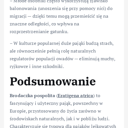
– Młode osobniki często wykorzystują zjawisko
balonowania (unoszenia się przy pomocy nici) do
migracji — dzięki temu mogą przemieścić się na
znaczne odległości, co wpływa na
rozprzestrzenianie gatunku.
– W kulturze popularnej duże pająki budzą strach,
ale równocześnie pełnią rolę naturalnych
regulatorów populacji owadów — eliminują muchy,
ryjkowce i inne szkodniki.
Podsumowanie
Brodaczka pospolita
(
Eratigena atrica
) to
fascynujący i użyteczny pająk, powszechny w
Europie, przystosowany do życia zarówno w
środowiskach naturalnych, jak i w pobliżu ludzi.
Charakteryzuje się typową dla pająków lejkowatych