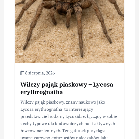
a
w
p
i
s
u
8 sierpnia, 2026
Wilczy pająk piaskowy – Lycosa
erythrognatha
Wilczy pająk piaskowy, znany naukowo jako
Lycosa erythrognatha, to interesujący
przedstawiciel rodziny Lycosidae, łączący w sobie
cechy typowe dla budowniczych nor i aktywnych
łowców naziemnych. Ten gatunek przyciąga
uwagę zarówno entuzjastów pajęczaków, jak i