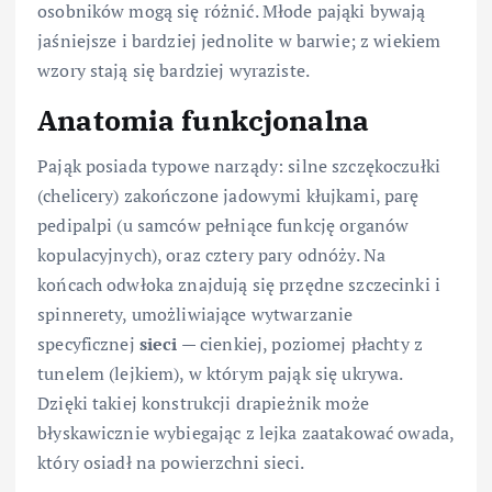
osobników mogą się różnić. Młode pająki bywają
jaśniejsze i bardziej jednolite w barwie; z wiekiem
wzory stają się bardziej wyraziste.
Anatomia funkcjonalna
Pająk posiada typowe narządy: silne szczękoczułki
(chelicery) zakończone jadowymi kłujkami, parę
pedipalpi (u samców pełniące funkcję organów
kopulacyjnych), oraz cztery pary odnóży. Na
końcach odwłoka znajdują się przędne szczecinki i
spinnerety, umożliwiające wytwarzanie
specyficznej
sieci
— cienkiej, poziomej płachty z
tunelem (lejkiem), w którym pająk się ukrywa.
Dzięki takiej konstrukcji drapieżnik może
błyskawicznie wybiegając z lejka zaatakować owada,
który osiadł na powierzchni sieci.