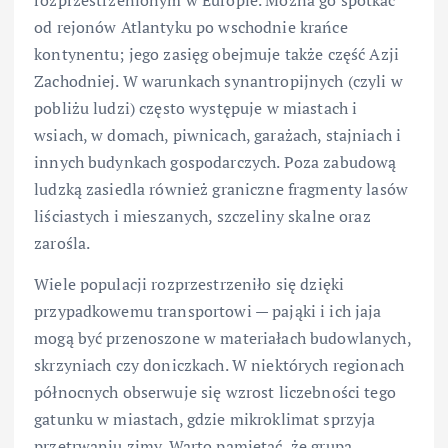
od rejonów Atlantyku po wschodnie krańce
kontynentu; jego zasięg obejmuje także część Azji
Zachodniej. W warunkach synantropijnych (czyli w
pobliżu ludzi) często występuje w miastach i
wsiach, w domach, piwnicach, garażach, stajniach i
innych budynkach gospodarczych. Poza zabudową
ludzką zasiedla również graniczne fragmenty lasów
liściastych i mieszanych, szczeliny skalne oraz
zarośla.
Wiele populacji rozprzestrzeniło się dzięki
przypadkowemu transportowi — pająki i ich jaja
mogą być przenoszone w materiałach budowlanych,
skrzyniach czy doniczkach. W niektórych regionach
północnych obserwuje się wzrost liczebności tego
gatunku w miastach, gdzie mikroklimat sprzyja
przetrwaniu zimy. Warto pamiętać, że grupa