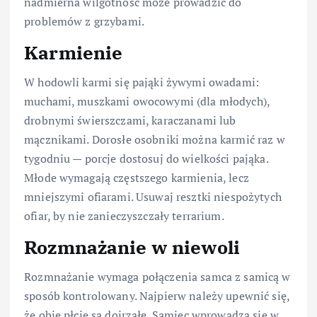
nadmierna wilgotność może prowadzić do
problemów z grzybami.
Karmienie
W hodowli karmi się pająki żywymi owadami:
muchami, muszkami owocowymi (dla młodych),
drobnymi świerszczami, karaczanami lub
mącznikami. Dorosłe osobniki można karmić raz w
tygodniu — porcje dostosuj do wielkości pająka.
Młode wymagają częstszego karmienia, lecz
mniejszymi ofiarami. Usuwaj resztki niespożytych
ofiar, by nie zanieczyszczały terrarium.
Rozmnażanie w niewoli
Rozmnażanie wymaga połączenia samca z samicą w
sposób kontrolowany. Najpierw należy upewnić się,
że obie płcie są dojrzałe. Samiec wprowadza się w