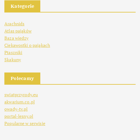
Kategorie
Arachnids
Atlas pająków
Baza wiedzy
Ciekawostki o pająkach
Ptaszniki
Skakuny
Polecamy
swiatprzyrody.eu
akwarium.co.pl
owady-tv.pl
portal-lesny.pl
Popularne w serwisie