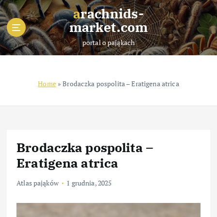
S
arachnids-
k
market.com
i
p
portal o pająkach
t
o
c
o
Home
»
Brodaczka pospolita – Eratigena atrica
n
t
e
n
t
Brodaczka pospolita –
Eratigena atrica
Atlas pająków
1 grudnia, 2025